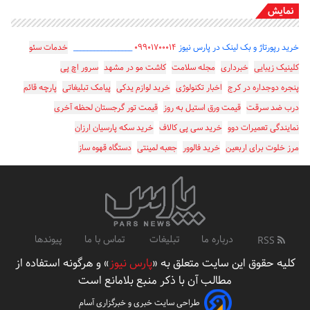
نمایش
خرید رپورتاژ و بک لینک در پارس نیوز
۰۹۹۰۱۷۰۰۰۱۴
_________________
خدمات سئو
کلینیک زیبایی
خبرداری
مجله سلامت
کاشت مو در مشهد
سرور اچ پی
پنجره دوجداره در کرج
اخبار تکنولوژی
خرید لوازم یدکی
پیامک تبلیغاتی
پارچه قائم
درب ضد سرقت
قیمت ورق استیل به روز
قیمت تور گرجستان لحظه آخری
نمایندگی تعمیرات دوو
خرید سی پی کالاف
خرید سکه پارسیان ارزان
مرز خلوت برای اربعین
خرید فالوور
جعبه لمینتی
دستگاه قهوه ساز
درباره ما
تبلیغات
تماس با ما
پیوندها
RSS
کلیه حقوق این سایت متعلق به «
پارس نیوز
» و هرگونه استفاده از
مطالب آن با ذکر منبع بلامانع است
طراحی سایت خبری و خبرگزاری آسام