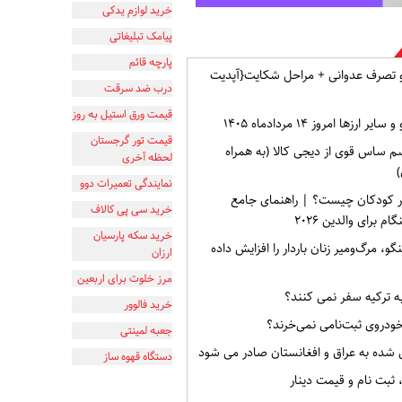
خرید لوازم یدکی
پیامک تبلیغاتی
پارچه قائم
و تصرف عدوانی + مراحل شکایت{آپدیت
درب ضد سرقت
قیمت ورق استیل به روز
ارزها امروز ۱۴ مردادماه ۱۴۰۵
قیمت تور گرجستان
م ساس قوی از دیجی کالا (به همراه
لحظه آخری
)
نمایندگی تعمیرات دوو
ر کودکان چیست؟ | راهنمای جامع
خرید سی پی کالاف
برای والدین ۲۰۲۶
خرید سکه پارسیان
گو، مرگ‌ومیر زنان باردار را افزایش داده
ارزان
مرز خلوت برای اربعین
به ترکیه سفر نمی کنند؟
خرید فالوور
خودروی ثبت‌نامی نمی‌خرند؟
جعبه لمینتی
 شده به عراق و افغانستان صادر می شود
دستگاه قهوه ساز