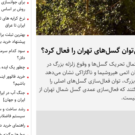
برای جوانسازی 
روش بر اساس 
ایران تا عراق
بهترین تبلت برا
پیشنهاد خرید بر
وان گسل‌های تهران را فعال کرد؟
سود کدام سرمای
دلار؟
تمال تحریک گسل‌ها و وقوع زلزله بزرگ در
چطور یک ایده را
ن اتمی هیروشیما و ناگازاکی نشان می‌دهد
خرید فالوور این
رگ، توان فعال‌سازی گسل‌های اصلی را
باشیم؟
ی‌کنند که فعال‌سازی عمدی گسل شمال تهران از
جنگ آب در ایرا
نیست.
ایران و جهان]
رشد ساخت و سا
سیستم فاضلاب
راهنمای خرید دریچه منهول : 
عطرها چگونه خا