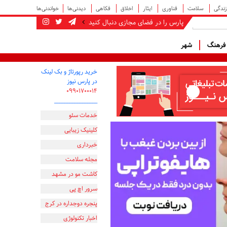
زندگی
سلامت
فناوری
ایثار
اخلاق
فکاهی
دیدنی‌ها
خواندنی‌ها
پارس را در فضای مجازی دنبال کنید
رهنگ
شهر
خرید رپورتاژ و بک لینک
در پارس نیوز
۰۹۹۰۱۷۰۰۰۱۴
_________________
خدمات سئو
کلینیک زیبایی
خبرداری
مجله سلامت
کاشت مو در مشهد
سرور اچ پی
پنجره دوجداره در کرج
اخبار تکنولوژی