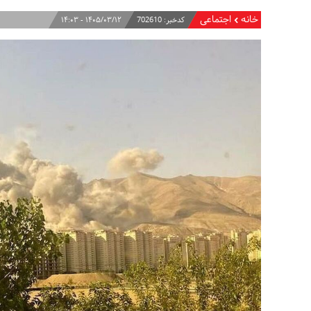
خانه
اجتماعی
کدخبر:
702610
۱۴۰۵/۰۳/۱۲ - ۱۴:۰۳