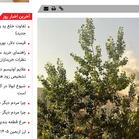
آخرین اخبار روز
تفاوت خلع ید 
جدید}
قیمت دلار، یورو و سایر 
راهنمای خرید س
نظرات خریداران
علایم اوتیسم د
تشخیص زود هنگام 
شیوع ابولا در کن
است
چرا مردم دیگر 
چرا مردم دیگر 
مرغ قطعه‌ بندی
ارز اربعین ۱۴۰۵، ثبت‌ نام و قیمت دینار