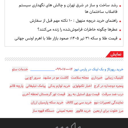
رشد ساخت و ساز در شرق تهران و چالش های نگهداری سیستم
فاضلاب ساختمان ها
راهنمای خرید دریچه منهول : ۱۰ نکته مهم قبل از سفارش
عطرها چگونه خاطرات فراموش‌شده را زنده می‌کنند؟
قیمت طلا و سکه ۳۱ تیر ۱۴۰۵؛ صعود بازار طلا با اهرم اونس جهانی
نمایش
خرید رپورتاژ و بک لینک در پارس نیوز
۰۹۹۰۱۷۰۰۰۱۴
_________________
خدمات سئو
کلینیک زیبایی
خبرداری
مجله سلامت
کاشت مو در مشهد
سرور اچ پی
پنجره دوجداره در کرج
اخبار تکنولوژی
خرید لوازم یدکی
پیامک تبلیغاتی
پارچه قائم
درب ضد سرقت
قیمت ورق استیل به روز
قیمت تور گرجستان لحظه آخری
نمایندگی تعمیرات دوو
خرید سی پی کالاف
خرید سکه پارسیان ارزان
مرز خلوت برای اربعین
خرید فالوور
جعبه لمینتی
دستگاه قهوه ساز