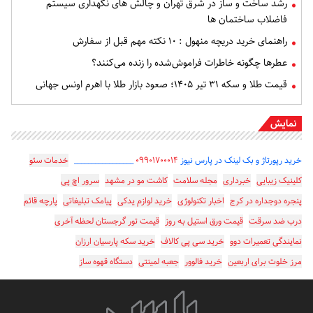
رشد ساخت و ساز در شرق تهران و چالش های نگهداری سیستم
فاضلاب ساختمان ها
راهنمای خرید دریچه منهول : ۱۰ نکته مهم قبل از سفارش
عطرها چگونه خاطرات فراموش‌شده را زنده می‌کنند؟
قیمت طلا و سکه ۳۱ تیر ۱۴۰۵؛ صعود بازار طلا با اهرم اونس جهانی
نمایش
خرید رپورتاژ و بک لینک در پارس نیوز
۰۹۹۰۱۷۰۰۰۱۴
_________________
خدمات سئو
کلینیک زیبایی
خبرداری
مجله سلامت
کاشت مو در مشهد
سرور اچ پی
پنجره دوجداره در کرج
اخبار تکنولوژی
خرید لوازم یدکی
پیامک تبلیغاتی
پارچه قائم
درب ضد سرقت
قیمت ورق استیل به روز
قیمت تور گرجستان لحظه آخری
نمایندگی تعمیرات دوو
خرید سی پی کالاف
خرید سکه پارسیان ارزان
مرز خلوت برای اربعین
خرید فالوور
جعبه لمینتی
دستگاه قهوه ساز