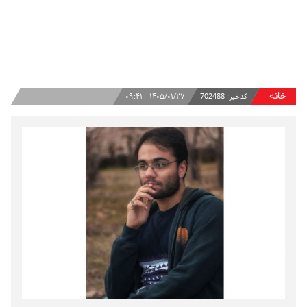
خانه
کدخبر:
702488
۱۴۰۵/۰۱/۲۷ - ۰۹:۴۱