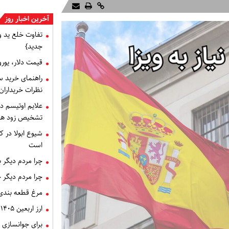
آخرین اخبار روز
تفاوت خلع ید 
جدید}
قیمت دلار، یورو و سایر 
راهنمای خرید س
نظرات خریداران
علایم اوتیسم د
تشخیص زود هنگام 
شیوع ابولا در کن
است
چرا مردم دیگر 
چرا مردم دیگر 
مرغ قطعه‌ بندی
ارز اربعین ۱۴۰۵، ثبت‌ نام و قیمت دینار
برای جوانسازی 