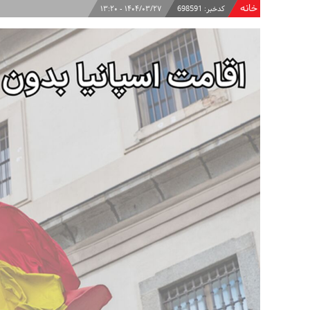
خانه
کدخبر:
698591
۱۴۰۴/۰۳/۲۷ - ۱۳:۲۰