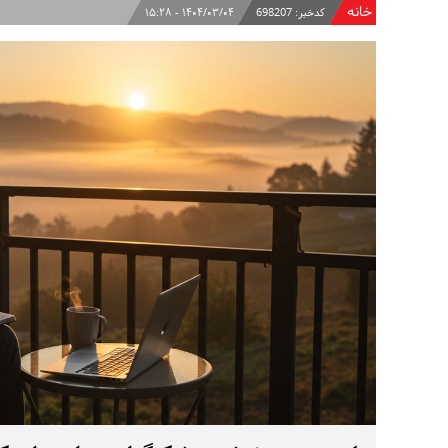
خانه
کدخبر:
698207
۱۴۰۴/۰۳/۰۴ - ۱۵:۲۸