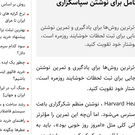
امل برای نوشتن سپاسگزاری
روش بر اساس 
ایران تا عراق
ثرترین روش‌ها برای یادگیری و تمرین نوشتن
بهترین تبلت برا
 جایی برای ثبت لحظات خوشایند روزمره است،
پیشنهاد خرید بر
وشتار خود تقویت کنید.
سود کدام سرمای
دلار؟
چطور یک ایده را
رترین روش‌ها برای یادگیری و تمرین نوشتن
خرید فالوور این
ا جایی برای ثبت لحظات خوشایند روزمره است،
باشیم؟
شتار خود تقویت کنید.
جنگ آب در ایرا
ایران و جهان]
بر اساس پژوهش منتشرشده توسط Harvard Health Publishing ، نوشتن منظم شکرگزاری باعث
رشد ساخت و سا
سیستم فاضلاب
ترس می‌شود. اما آن‌چه این تمرین را مؤثرتر
راهنمای خرید دریچه منهول : 
تی کلی مثل «امروز روز خوبی بود»، باید به
عطرها چگونه خا