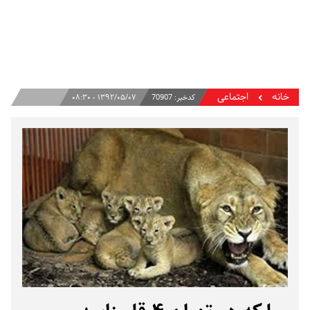
خانه
اجتماعی
کدخبر:
70907
۱۳۹۲/۰۵/۰۷ - ۰۸:۳۰