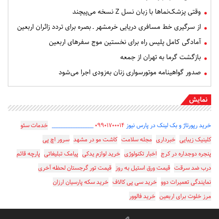
وقتی پزشک‌نماها با زبان نسل Z نسخه می‌پیچند
از سرگیری خط مسافری دریایی خرمشهر ـ بصره برای تردد زائران اربعین
آمادگی کامل پلیس راه برای نخستین موج سفرهای اربعین
بازگشت گرما به تهران از جمعه
صدور گواهینامه موتورسواری زنان به‌زودی اجرا می‌شود
نمایش
خرید رپورتاژ و بک لینک در پارس نیوز
۰۹۹۰۱۷۰۰۰۱۴
_________________
خدمات سئو
کلینیک زیبایی
خبرداری
مجله سلامت
کاشت مو در مشهد
سرور اچ پی
پنجره دوجداره در کرج
اخبار تکنولوژی
خرید لوازم یدکی
پیامک تبلیغاتی
پارچه قائم
درب ضد سرقت
قیمت ورق استیل به روز
قیمت تور گرجستان لحظه آخری
نمایندگی تعمیرات دوو
خرید سی پی کالاف
خرید سکه پارسیان ارزان
مرز خلوت برای اربعین
خرید فالوور