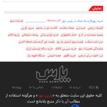
نمایش
خرید رپورتاژ و بک لینک در پارس نیوز
۰۹۹۰۱۷۰۰۰۱۴
_________________
خدمات سئو
کلینیک زیبایی
خبرداری
مجله سلامت
کاشت مو در مشهد
سرور اچ پی
پنجره دوجداره در کرج
اخبار تکنولوژی
خرید لوازم یدکی
پیامک تبلیغاتی
پارچه قائم
درب ضد سرقت
قیمت ورق استیل به روز
قیمت تور گرجستان لحظه آخری
نمایندگی تعمیرات دوو
خرید سی پی کالاف
خرید سکه پارسیان ارزان
مرز خلوت برای اربعین
خرید فالوور
جعبه لمینتی
دستگاه قهوه ساز
درباره ما
تبلیغات
تماس با ما
پیوندها
RSS
کلیه حقوق این سایت متعلق به «
پارس نیوز
» و هرگونه استفاده از
مطالب آن با ذکر منبع بلامانع است