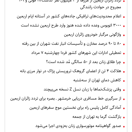
تردد زائران اربعین از مرزها از ۳ میلیون نفر گذشت/۱۱ فوتی و ۱۰۹
مجروح در حوادث رانندگی
اعلام محدودیت‌های ترافیکی جاده‌های کشور در آستانه ایام اربعین
۳۰۰۰ اتوبوس وعده داده شده هنوز وارد طرح اربعین نشده است
واژگونی مرگبار خودروی زائران اربعین
۸۰ تا ۹۰ درصد مخازن و تأسیسات انبار نفت شهران از بین رفته
تعطیلی ادارات این شهرهای کشور فردا چهارشنبه ۷ مرداد
چرا طلاق زنان بعد از ۵۰ سالگی مُد شده است؟
هلاکت ۴ تن از اعضای گروهک تروریستی پژاک در نوار مرزی بانه
کاهش دمای تهران از سه‌شنبه
وقتی پزشک‌نماها با زبان نسل Z نسخه می‌پیچند
از سرگیری خط مسافری دریایی خرمشهر ـ بصره برای تردد زائران اربعین
آمادگی کامل پلیس راه برای نخستین موج سفرهای اربعین
بازگشت گرما به تهران از جمعه
صدور گواهینامه موتورسواری زنان به‌زودی اجرا می‌شود