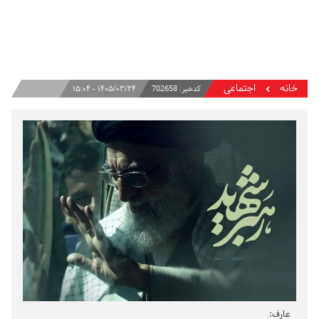
خانه
اجتماعی
کدخبر:
702658
۱۴۰۵/۰۳/۲۴ - ۱۵:۰۴
عارف: