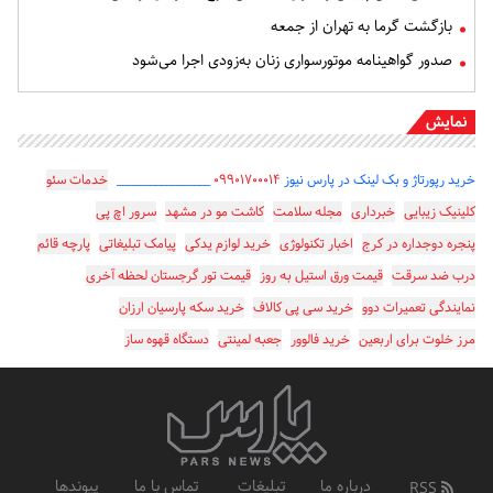
بازگشت گرما به تهران از جمعه
صدور گواهینامه موتورسواری زنان به‌زودی اجرا می‌شود
نمایش
خرید رپورتاژ و بک لینک در پارس نیوز
۰۹۹۰۱۷۰۰۰۱۴
_________________
خدمات سئو
کلینیک زیبایی
خبرداری
مجله سلامت
کاشت مو در مشهد
سرور اچ پی
پنجره دوجداره در کرج
اخبار تکنولوژی
خرید لوازم یدکی
پیامک تبلیغاتی
پارچه قائم
درب ضد سرقت
قیمت ورق استیل به روز
قیمت تور گرجستان لحظه آخری
نمایندگی تعمیرات دوو
خرید سی پی کالاف
خرید سکه پارسیان ارزان
مرز خلوت برای اربعین
خرید فالوور
جعبه لمینتی
دستگاه قهوه ساز
درباره ما
تبلیغات
تماس با ما
پیوندها
RSS