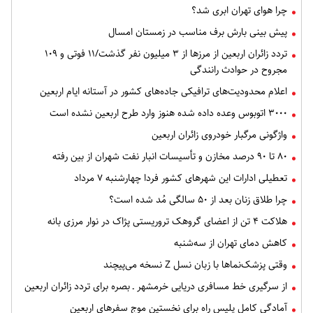
چرا هوای تهران ابری شد؟
پیش بینی بارش برف مناسب در زمستان امسال
تردد زائران اربعین از مرزها از ۳ میلیون نفر گذشت/۱۱ فوتی و ۱۰۹
مجروح در حوادث رانندگی
اعلام محدودیت‌های ترافیکی جاده‌های کشور در آستانه ایام اربعین
۳۰۰۰ اتوبوس وعده داده شده هنوز وارد طرح اربعین نشده است
واژگونی مرگبار خودروی زائران اربعین
۸۰ تا ۹۰ درصد مخازن و تأسیسات انبار نفت شهران از بین رفته
تعطیلی ادارات این شهرهای کشور فردا چهارشنبه ۷ مرداد
چرا طلاق زنان بعد از ۵۰ سالگی مُد شده است؟
هلاکت ۴ تن از اعضای گروهک تروریستی پژاک در نوار مرزی بانه
کاهش دمای تهران از سه‌شنبه
وقتی پزشک‌نماها با زبان نسل Z نسخه می‌پیچند
از سرگیری خط مسافری دریایی خرمشهر ـ بصره برای تردد زائران اربعین
آمادگی کامل پلیس راه برای نخستین موج سفرهای اربعین