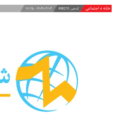
خانه
اجتماعی
کدخبر:
698210
۱۴۰۴/۰۳/۰۴ - ۱۸:۲۵