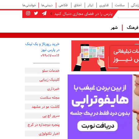
زندگی
سلامت
فناوری
ایثار
اخلاق
فکاهی
دیدنی‌ها
خواندنی‌ها
پارس را در فضای مجازی دنبال کنید
رهنگ
شهر
خرید رپورتاژ و بک لینک
در پارس نیوز
۰۹۹۰۱۷۰۰۰۱۴
_________________
خدمات سئو
کلینیک زیبایی
خبرداری
مجله سلامت
کاشت مو در مشهد
سرور اچ پی
پنجره دوجداره در کرج
اخبار تکنولوژی