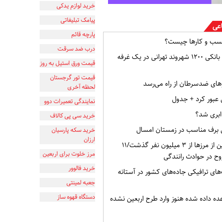
خرید لوازم یدکی
پیامک تبلیغاتی
اعی
پارچه قائم
سب و کارها چیست؟
درب ضد سرقت
افشای اطلاعات بانکی ۱۲۰۰ شهروند تهرانی در یک غرفه
قیمت ورق استیل به روز
قیمت تور گرجستان
ای ضدسرطان از راه می‌رسد
لحظه آخری
نی عبور کرد + جدول
نمایندگی تعمیرات دوو
 ابری شد؟
خرید سی پی کالاف
 برف مناسب در زمستان امسال
خرید سکه پارسیان
ارزان
تردد زائران اربعین از مرزها از ۳ میلیون نفر گذشت/۱۱
مرز خلوت برای اربعین
خرید فالوور
های ترافیکی جاده‌های کشور در آستانه
جعبه لمینتی
دستگاه قهوه ساز
 وعده داده شده هنوز وارد طرح اربعین نشده