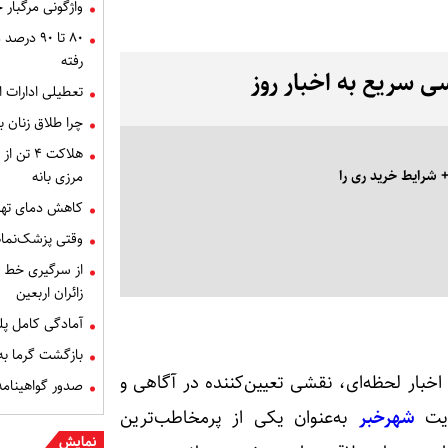
واژگونی مرگبار 
۸۰ تا ۹۰
رفته
ی سریع به اخبار روز
تعطیلی ادارات این
چرا طلاق زنان بعد از ۵۰ سالگی م
هلاکت ۴
+ شرایط خرید ری را
مرزی بانه
کاهش دمای تهرا
وقتی پزشک‌نماها با زبا
از سرگیری خط م
زائران اربعین
آمادگی کامل پل
بازگشت گرما به 
خبار لحظه‌ای، نقشی تعیین‌کننده در آگاهی و
صدور گواهینامه 
ایت
شهرخبر
به‌عنوان یکی از پرمخاطب‌ترین
نمایش