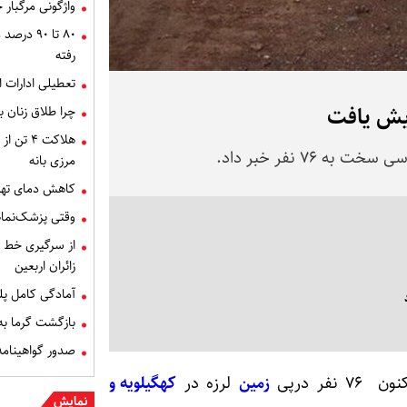
واژگونی مرگبار 
۸۰ تا ۹۰
رفته
تعطیلی ادارات این
چرا طلاق زنان بعد از ۵۰ سالگی م
هلاکت ۴
۷۶ نفر خبر داد.
مرزی بانه
کاهش دمای تهرا
وقتی پزشک‌نماها با زبا
از سرگیری خط م
زائران اربعین
آمادگی کامل پل
بازگشت گرما به 
صدور گواهینامه 
فر درپی
زمین
لرزه در
کهگیلویه و
نمایش