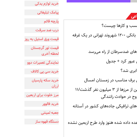
خرید لوازم یدکی
پیامک تبلیغاتی
اعی
پارچه قائم
سب و کارها چیست؟
درب ضد سرقت
افشای اطلاعات بانکی ۱۲۰۰ شهروند تهرانی در یک غرفه
قیمت ورق استیل به روز
قیمت تور گرجستان
ای ضدسرطان از راه می‌رسد
لحظه آخری
نی عبور کرد + جدول
نمایندگی تعمیرات دوو
 ابری شد؟
خرید سی پی کالاف
 برف مناسب در زمستان امسال
خرید سکه پارسیان
ارزان
تردد زائران اربعین از مرزها از ۳ میلیون نفر گذشت/۱۱
مرز خلوت برای اربعین
خرید فالوور
های ترافیکی جاده‌های کشور در آستانه
جعبه لمینتی
دستگاه قهوه ساز
 وعده داده شده هنوز وارد طرح اربعین نشده