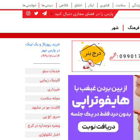
زندگی
سلامت
فناوری
ایثار
اخلاق
فکاهی
دیدنی‌ها
خواندنی‌ها
پارس را در فضای مجازی دنبال کنید
رهنگ
شهر
خرید رپورتاژ و بک لینک
در پارس نیوز
۰۹۹۰۱۷۰۰۰۱۴
_________________
خدمات سئو
کلینیک زیبایی
خبرداری
مجله سلامت
کاشت مو در مشهد
سرور اچ پی
پنجره دوجداره در کرج
اخبار تکنولوژی