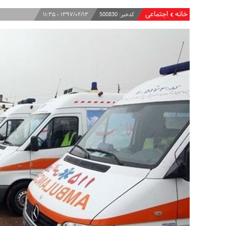
خانه
اجتماعی
کدخبر:
500830
۱۳۹۷/۰۲/۱۳ - ۱۱:۳۵