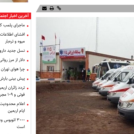
آخرین اخبار اجتم
ماجرای پلمب ک
میوه و تره‌بار
نسل جدید داروه
دلار از مرز روا
چرا هوای تهران
پیش بینی بارش
فوتی و ۱۰۹ مجروح در حوادث رانندگی
اعلام محدودیت‌
ایام اربعین
۳۰۰۰ اتوبوس
است