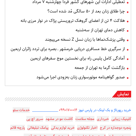
تعطیلی ادارات این شهرهای کشور فردا چهارشنبه ۷ مرداد
چرا طلاق زنان بعد از ۵۰ سالگی مُد شده است؟
هلاکت ۴ تن از اعضای گروهک تروریستی پژاک در نوار مرزی بانه
کاهش دمای تهران از سه‌شنبه
وقتی پزشک‌نماها با زبان نسل Z نسخه می‌پیچند
از سرگیری خط مسافری دریایی خرمشهر ـ بصره برای تردد زائران اربعین
آمادگی کامل پلیس راه برای نخستین موج سفرهای اربعین
بازگشت گرما به تهران از جمعه
صدور گواهینامه موتورسواری زنان به‌زودی اجرا می‌شود
نمایش
خرید رپورتاژ و بک لینک در پارس نیوز
۰۹۹۰۱۷۰۰۰۱۴
_________________
خدمات سئو
کلینیک زیبایی
خبرداری
مجله سلامت
کاشت مو در مشهد
سرور اچ پی
پنجره دوجداره در کرج
اخبار تکنولوژی
خرید لوازم یدکی
پیامک تبلیغاتی
پارچه قائم