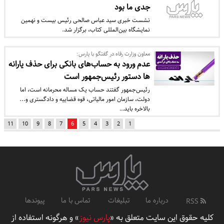
جدی ما بود
نشست خبری سید عباس صالحی رئیس بیست و نهمین
نمایشگاه بین‌المللی کتاب، برگزار شد.
معاون وزارت رفاه در گفتگو با پارس:
عدم ورود به حساب‌های بانکی برای حذف یارانه
ها دستور رئیس‌جمهور است
رئیس‌جمهور گفتند حساب یک مساله محرمانه است، اما
دولت، سازمان امور مالیاتی، قوه قضاییه و دادگستری و...
بالاخره باید…
11
10
9
8
7
6
5
4
3
2
1
درباره ما
تبلیغات
تماس با ما
پیوندها
RSS
کلیه حقوق این سایت متعلق به «
پارس نیوز
» و هرگونه استفاده از