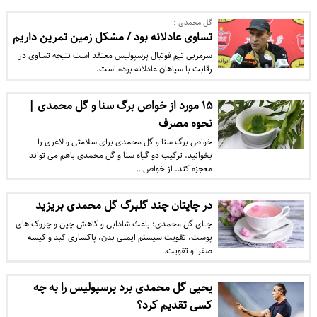
گل محمدی :
تساوی عادلانه بود / مشکل زمین تمرین داریم
سرمربی تیم فوتبال پرسپولیس معتقد است نتیجه تساوی در
رقابت با سپاهان عادلانه بوده است.
۱۵ مورد از خواص برگ سنا و گل محمدی |
نحوه مصرف
خواص برگ سنا و گل محمدی برای سلامتی و لاغری را
بخوانید. ترکیب دو گیاه سنا و گل محمدی باهم می تواند
معجزه کند. از خواص…
در چایتان چند گلبرگ گل محمدی بریزید
چــــای گل محمدی؛ باعث شادابی و کاهش چین و چروک های
پوست، تقویت سیستم ایمنی بدن، پاکسازی کبد و کیسه
صفرا و تقویت…
یحیی گل محمدی برد پرسپولیس را به چه
کسی تقدیم کرد؟