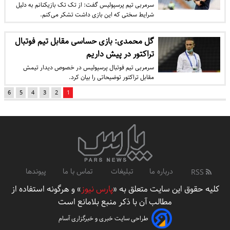
سرمربی تیم پرسپولیس گفت: از تک تک بازیکنانم به دلیل
شرایط سختی که این بازی داشت تشکر می‌کنم.
گل محمدی: بازی حساسی مقابل تیم فوتبال
تراکتور در پیش داریم
سرمربی تیم فوتبال پرسپولیس در خصوص دیدار تیمش
مقابل تراکتور توضیحاتی را بیان کرد.
6
5
4
3
2
1
درباره ما
تبلیغات
تماس با ما
پیوندها
RSS
کلیه حقوق این سایت متعلق به «
پارس نیوز
» و هرگونه استفاده از
مطالب آن با ذکر منبع بلامانع است
طراحی سایت خبری و خبرگزاری آسام