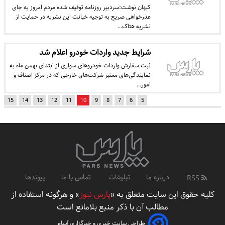
کیهان نوشت:سردبیر روزنامه توقیف شده مردم امروز به جای
عذرخواهی صریح به توجیه خیانت این نشریه در حمایت از
نشریه هتاک…
شرایط جدید واردات خودرو اعلام شد
ثبت سفارش واردات خودروهای سواری از ابتدای بهمن ماه به
نمایندگی‌های معتبر شرکت‌های خارجی که در مرکز اصناف و
امور…
15
14
13
12
11
10
9
8
7
6
5
درباره ما
تبلیغات
تماس با ما
پیوندها
RSS
کلیه حقوق این سایت متعلق به «
پارس نیوز
» و هرگونه استفاده از
مطالب آن با ذکر منبع بلامانع است
طراحی سایت خبری و خبرگزاری آسام