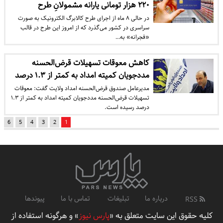
۲۲۰ هزار تومانی یارانه مشمولانِ طرح
در حالی ۸ ماه از اجرای طرح کالابرگ الکترونیک به صورت
سراسری در کشور می‌گذرد که از امروز این طرح در قالب
«فجرانه» به…
کاهش معوقات تسهیلات قرض‌الحسنه
مددجویان کمیته امداد به کمتر از ۱.۳ درصد
مدیرعامل صندوق قرض‌الحسنه امداد ولایت گفت: معوقات
تسهیلات قرض‌الحسنه مددجویان کمیته امداد به کمتر از ۱.۳
درصد رسیده است.
6
5
4
3
2
1
درباره ما
تبلیغات
تماس با ما
پیوندها
RSS
کلیه حقوق این سایت متعلق به «
پارس نیوز
» و هرگونه استفاده از