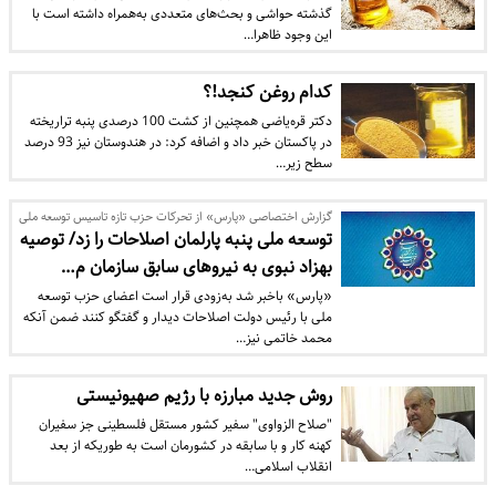
گذشته حواشی و بحث‌های متعددی به‌همراه داشته است با
این وجود ظاهرا…
کدام روغن کنجد!؟
دکتر قره‌یاضی همچنین از کشت 100 درصدی پنبه تراریخته
در پاکستان خبر داد و اضافه کرد: در هندوستان نیز 93 درصد
سطح زیر…
گزارش اختصاصی «پارس» از تحرکات حزب تازه تاسیس توسعه ملی
توسعه ملی پنبه پارلمان اصلاحات را زد/ توصیه
بهزاد نبوی به نیروهای سابق سازمان م…
«پارس» باخبر شد به‌زودی قرار است اعضای حزب توسعه
ملی با رئیس دولت اصلاحات دیدار و گفتگو کنند ضمن آنکه
محمد خاتمی نیز…
روش جدید مبارزه با رژیم صهیونیستی
"صلاح الزواوی" سفیر کشور مستقل فلسطینی جز سفیران
کهنه کار و با سابقه در کشورمان است به طوریکه از بعد
انقلاب اسلامی…