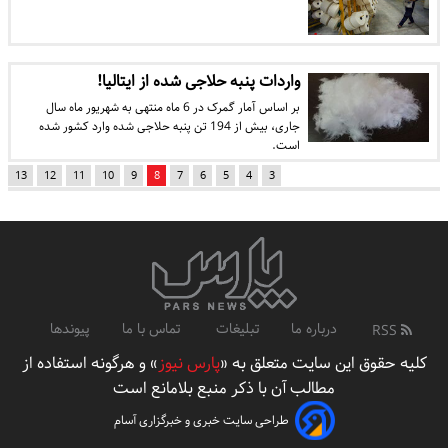
واردات پنبه حلاجی شده از ایتالیا!
بر اساس آمار گمرک در 6 ماه منتهی به شهریور ماه سال
جاری، بیش از 194 تن پنبه حلاجی شده وارد کشور شده
است.
13
12
11
10
9
8
7
6
5
4
3
درباره ما
تبلیغات
تماس با ما
پیوندها
RSS
کلیه حقوق این سایت متعلق به «
پارس نیوز
» و هرگونه استفاده از
مطالب آن با ذکر منبع بلامانع است
طراحی سایت خبری و خبرگزاری آسام