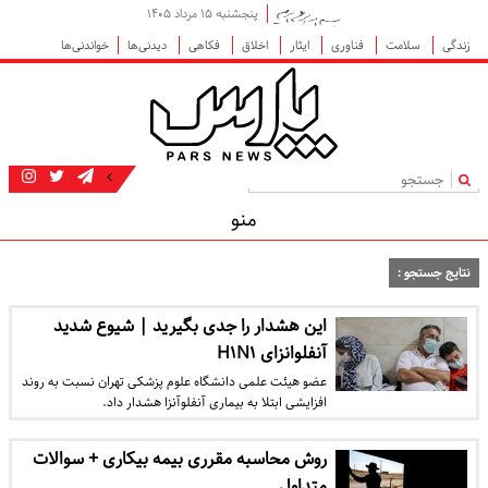
پنجشنبه ۱۵ مرداد ۱۴۰۵
زندگی
سلامت
فناوری
ایثار
اخلاق
فکاهی
دیدنی‌ها
خواندنی‌ها
|
منو
نتایج جستجو :
این هشدار را جدی بگیرید | شیوع شدید
آنفلوانزای H۱N۱
عضو هیئت علمی دانشگاه علوم پزشکی تهران نسبت به روند
افزایشی ابتلا به بیماری آنفلوآنزا هشدار داد.
روش محاسبه مقرری بیمه بیکاری + سوالات
متداول