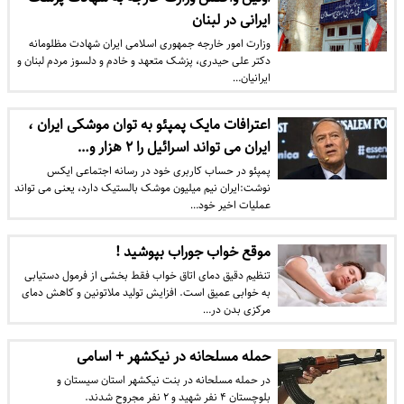
ایرانی در لبنان
وزارت امور خارجه جمهوری اسلامی ایران شهادت مظلومانه
دکتر علی حیدری، پزشک متعهد و خادم و دلسوز مردم لبنان و
ایرانیان…
اعترافات مایک پمپئو به توان موشکی ایران ،
ایران می تواند اسرائیل را ۲ هزار و…
پمپئو در حساب کاربری خود در رسانه اجتماعی ایکس
نوشت:ایران نیم میلیون موشک بالستیک دارد، یعنی می تواند
عملیات اخیر خود…
موقع خواب جوراب بپوشید !
تنظیم دقیق دمای اتاق خواب فقط بخشی از فرمول دستیابی
به خوابی عمیق است. افزایش تولید ملاتونین و کاهش دمای
مرکزی بدن در…
حمله مسلحانه در نیکشهر + اسامی
در حمله مسلحانه در بنت نیکشهر استان سیستان و
بلوچستان ۴ نفر شهید و ۲ نفر مجروح شدند.