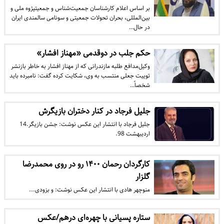
بر اساس اعلام کارشناسان جمعیت‌شناس و جمعیت‎پژوه ملی و
بین‌المللی، بحران تحولات جمعیتی و سونامی سالمندی ایران
در حال…
حکم جلب در دوقدمی «مهناز افشار»
وکیل‌مدافع طلبه مازندرانی که از مهناز افشار به خاطر بازنشر
توییت جعلی منتسب به وی، شکایت کرده گفت: نامبرده باید
شخصاً…
جلیل فرجاد در کنار دختران بازیگرش
جلیل فرجاد با انتشار این عکس نوشت: جشن بازیگر.14
اردیبهشت 98.
کارگردان رحمان ۱۴۰۰ رو در روی محمدرضا
گلزار
منوچهر هادی با انتشار این عکس نوشت: و بزودی...
ستاره پسیانی با چهره‌ای درهم/عکس