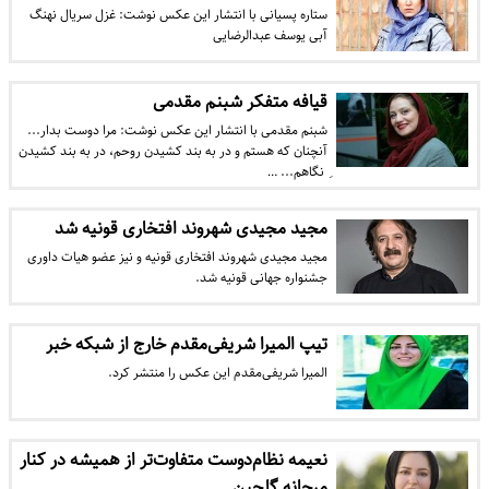
ستاره پسیانی با انتشار این عکس نوشت: غزل سریال نهنگ
آبی یوسف عبدالرضایی
قیافه متفکر شبنم مقدمی
شبنم مقدمی با انتشار این عکس نوشت: مرا دوست بدار...
آنچنان که هستم و در به بند کشیدن روحم، در به بند کشیدن
ِ نگاهم... …
مجید مجیدی شهروند افتخاری قونیه شد
مجید مجیدی شهروند افتخاری قونیه و نیز عضو هیات داوری
جشنواره جهانی قونیه شد.
تیپ المیرا شریفی‌مقدم خارج از شبکه خبر
المیرا شریفی‌مقدم این عکس را منتشر کرد.
نعیمه نظام‌دوست متفاوت‌تر از همیشه در کنار
مرجانه گلچین