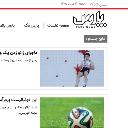
جمعه ۱۶ مرداد ۱۴۰۵
صفحه نخست
پارس مگ
پارس پلا
نتایج جستجو :
ماجرای زانو زدن یک ور
پس از مسابقه دیروز رضا علیپ
این فوتبالیست پردرآ
کریستیانو رونالدو، برای چها
مجله فوربس…