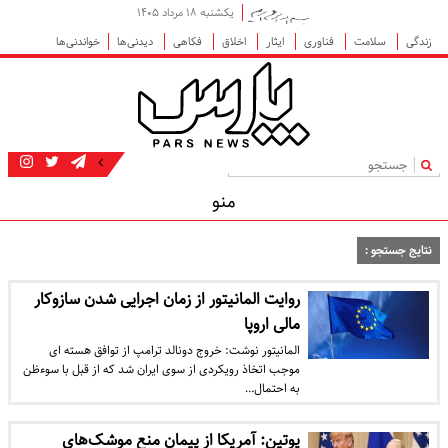
یکشنبه ۱۸ مرداد ۱۴۰۵
زندگی
سلامت
فناوری
ایثار
اخلاق
فکاهی
دیدنی‌ها
خواندنی‌ها
|
منو
نتایج جستجو :
روایت المانیتور از زمان اجرایی شدن سازوکار
مالی اروپا
​المانیتور نوشت: خروج دونالد ترامپ از توافق هسته ای
موجب اتخاذ رویکردی از سوی ایران شد که از قبل با سوءظن
به احتمال…
پوتین: آمریکا از پیمان منع موشک‌های