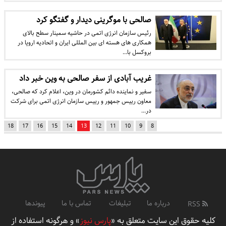
صالحی با موگرینی دیدار و گفتگو کرد
رئیس سازمان انرژی اتمی در حاشیه سمینار سطح بالای
همکاری های هسته ای بین المللی ایران و اتحادیه اروپا در
بروکسل با…
غریب آبادی از سفر صالحی به وین خبر داد
​سفیر و نماینده دائم کشورمان در وین، اعلام کرد که صالحی،
معاون رییس جمهور و رییس سازمان انرژی اتمی برای شرکت
در…
18
17
16
15
14
13
12
11
10
9
8
درباره ما
تبلیغات
تماس با ما
پیوندها
RSS
کلیه حقوق این سایت متعلق به «
پارس نیوز
» و هرگونه استفاده از