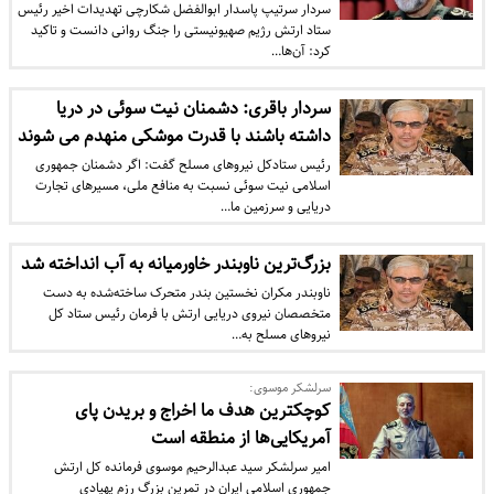
سردار سرتیپ پاسدار ابوالفضل شکارچی تهدیدات اخیر رئیس
ستاد ارتش رژیم صهیونیستی را جنگ روانی دانست و تاکید
کرد: آن‌ها…
سردار باقری: دشمنان نیت سوئی در دریا
داشته باشند با قدرت موشکی منهدم می شوند
رئیس ستادکل نیروهای مسلح گفت: اگر دشمنان جمهوری
اسلامی نیت سوئی نسبت به منافع ملی، مسیرهای تجارت
دریایی و سرزمین ما…
بزرگ‌ترین ناوبندر خاورمیانه به آب انداخته شد
ناوبندر مکران نخستین بندر متحرک ساخته‌شده به دست
متخصصان نیروی دریایی ارتش با فرمان رئیس ستاد کل
نیرو‌های مسلح به…
سرلشکر موسوی:
کوچکترین هدف ما اخراج و بریدن پای
آمریکایی‌ها از منطقه است
امیر سرلشکر سید عبدالرحیم موسوی فرمانده کل ارتش
جمهوری اسلامی ایران در تمرین بزرگ رزم پهپادی