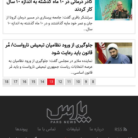
کادر درمانی در ۱۰ ماه گذشته به اندازه ۱۰ سال
کار کردند
سرلشکر باقری گفت: جامعه پرستاری در مسیر درمان کرونا از
جان و عمر خود مایه گذاشتند و در ۱۰ ماه گذشته به اندازه ۱۰
سال…
جلوگیری از ورود نظامیان تبعیض نارواست/ مُر
قانون باید رعایت شود
نماینده ملایر در مجلس گفت: جلوگیری از ورود نظامیان به
عرصه انتخابات ریاست جمهوری تبعیض نارواست و باید مُر
قانون اساسی…
18
17
16
15
14
13
12
11
10
9
8
درباره ما
تبلیغات
تماس با ما
پیوندها
RSS