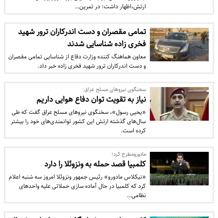
ارتش،اظهار داشت: در تمرین…
تمامی مقصران و دست اندرکاران ترور شهید
فخری زاده شناسایی شدند
معاون هماهنگ کننده وزارت دفاع از شناسایی تمامی مقصران
و دست اندرکاران ترور شهید فخری زاده خبر داد.
سخنگوی نیروهای مسلح عراق:
نیاز به تقویت توان دفاع هوایی داریم
«یحیی رسول»، سخنگوی نیروهای مسلح عراق گفت که طی
سال‌های گذشته ارتش این کشور توانمند‌ی‌های خود را بیشتر
کرده است.
مادورومطرح کرد؛
کلمبیا قصد حمله به ونزوئلا را دارد
«نیکلاس مادورو» رئیس جمهور ونزوئلا امروز سه شنبه اعلام
کرد که کلمبیا در حال آماده سازی حملاتی علیه واحدهای
نظامی…