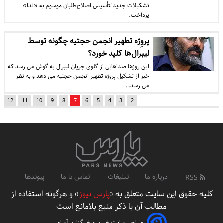
تشکیلات جدید‌التأسیس اصلاح‌طلبان موسوم به «ندا»
پرداخت.
پروِژه تطهیر انجمن حجتیه چگونه توسط
لیبرال‌ها کلید خورد؟
این روزها صداهایی از گلوی جریان لیبرال به گوش می رسد که
خبر از تشکیل پروژه تطهیر انجمن حجتیه می دهد و به نظر
می رسد…
12
11
10
9
8
7
6
5
4
3
2
درباره ما
تبلیغات
تماس با ما
پیوندها
RSS
کلیه حقوق این سایت متعلق به «
پارس نیوز
» و هرگونه استفاده از
مطالب آن با ذکر منبع بلامانع است
طراحی سایت خبری و خبرگزاری آسام