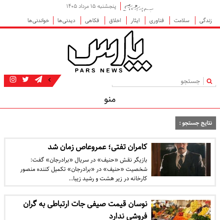
پنجشنبه ۱۵ مرداد ۱۴۰۵
زندگی
سلامت
فناوری
ایثار
اخلاق
فکاهی
دیدنی‌ها
خواندنی‌ها
|
منو
نتایج جستجو :
کامران تفتی؛ عمروعاص زمان شد
بازیگر نقش «حنیف» در سریال «برادرجان» گفت:
شخصیت «حنیف» در «برادرجان» تکمیل کننده منصور
کارخانه در زیر هشت و رشید زیبا…
نوسان قیمت صیفی جات ارتباطی به گران
فروشی ندارد