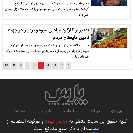
مدیرعامل میادین میوه و تره بار شهرداری تهران از توزیع
گوشت منجمد با کارت ملی در میادین با قیمت ۲۸ هزار تومان
خبر داد.
تقدیر از کارکرد میادین میوه و تره بار در جهت
تامین مایحتاج مردم
فرمانده انتظامی تهران بزرگ ضمن حضور در میدان مرکزی
میوه و تره بار و بازدید از بخش‌های محتلف این مجموعه بزرگ
خدماتی با…
10
9
8
7
6
5
4
3
2
1
درباره ما
تبلیغات
تماس با ما
پیوندها
RSS
کلیه حقوق این سایت متعلق به «
پارس نیوز
» و هرگونه استفاده از
مطالب آن با ذکر منبع بلامانع است