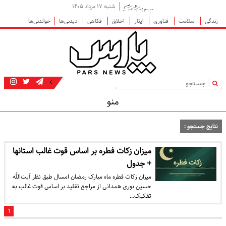
شنبه ۱۷ مرداد ۱۴۰۵
زندگی
سلامت
فناوری
ایثار
اخلاق
فکاهی
دیدنی‌ها
خواندنی‌ها
|
منو
نتایج جستجو :
میزان زکات فطره بر اساس قوت غالب استانها
+ جدول
میزان زکات فطره ماه مبارک رمضان امسال طبق نظر آیت‌الله
حسین نوری همدانی از مراجع تقلید بر اساس قوت غالب به
تفکیک…
1