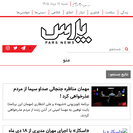
شنبه ۱۷ مرداد ۱۴۰۵
زندگی
سلامت
فناوری
ایثار
اخلاق
فکاهی
دیدنی‌ها
خواندنی‌ها
|
منو
نتایج جستجو :
مهمان مناظره جنجالی صداو سیما از مردم
عذرخواهی کرد !
​برنامه تلویزیونی «شیوه» و علی انتظاری (مهمان این برنامه)
بابت توهین به مهسا امینی در آنتن زنده از مردم عذرخواهی
کردند.
«اسکار» با اجرای مهران مدیری از ۱۸ دی ماه