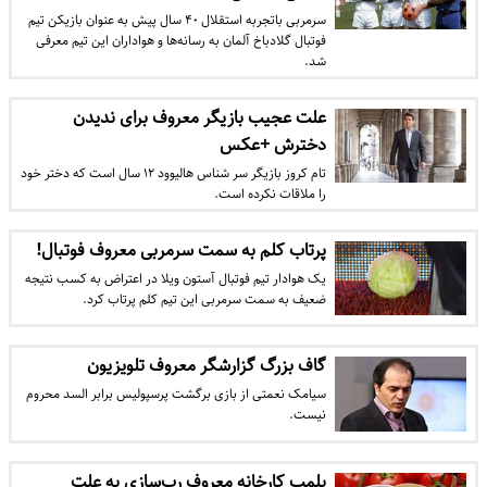
سرمربی باتجربه استقلال ۴۰ سال پیش به عنوان بازیکن تیم
فوتبال گلادباخ آلمان به رسانه‌ها و هواداران این تیم معرفی
شد.
علت عجیب بازیگر معروف برای ندیدن
دخترش +عکس
تام کروز بازیگر سر شناس هالیوود ۱۲ سال است که دختر خود
را ملاقات نکرده است.
پرتاب کلم به سمت سرمربی معروف فوتبال!
یک هوادار تیم فوتبال آستون ویلا در اعتراض به کسب نتیجه
ضعیف به سمت سرمربی این تیم کلم پرتاب کرد.
گاف بزرگ گزارشگر معروف تلویزیون
سیامک نعمتی از بازی برگشت پرسپولیس برابر السد محروم
نیست.
پلمپ کارخانه معروف رب‌سازی به علت