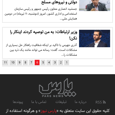
دولتی و نیروهای مسلح
جمشید انصاری معاون رئیس جمهور و رئیس سازمان
استخدامی و اداری کشور، امروز (دوشنبه، ۱۱ تیرماه) در دومین
همایش ملی…
وزیر ارتباطات: به من توصیه کردند اینکار را
نکن!
آذری جهرمی با تاکید بر اینکه شفافیت راهکار حل بسیاری از
مشکلات است، گفت: رسانه می تواند مانند یک ذره بین
مشکلات را…
11
10
9
8
7
6
5
4
3
2
1
درباره ما
تبلیغات
تماس با ما
پیوندها
RSS
کلیه حقوق این سایت متعلق به «
پارس نیوز
» و هرگونه استفاده از