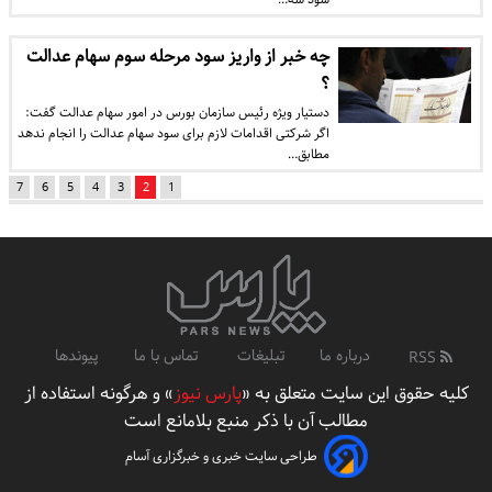
چه خبر از واریز سود مرحله سوم سهام عدالت
؟
دستیار ویژه رئیس سازمان بورس در امور سهام عدالت گفت:
اگر شرکتی اقدامات لازم برای سود سهام عدالت را انجام ندهد
مطابق…
7
6
5
4
3
2
1
درباره ما
تبلیغات
تماس با ما
پیوندها
RSS
کلیه حقوق این سایت متعلق به «
پارس نیوز
» و هرگونه استفاده از
مطالب آن با ذکر منبع بلامانع است
طراحی سایت خبری و خبرگزاری آسام