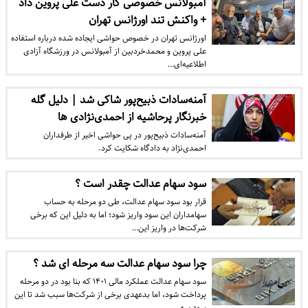
آمبولانس خصوصی کار دست علی پروین داد
+ واکنش تند اورژانس تهران
اورژانس تهران در خصوص حواشی ایجاده شده درباره استفاده
علی پروین و محمدخردبین از آمبولانس در ورزشگاه آزادی
اطلاعیه‌ای…
آمنه‌سادات ذبیح‌پور شاکی شد | دلیل گله
خبرنگار پرحاشیه از احمدی‌نژادی ها
آمنه‌سادات ذبیح‌پور در پی حواشی اخیر از طرفداران
احمدی‌نژاد به دادگاه شکایت کرد.
سود سهام عدالت چقدر است ؟
قرار بود سود سهام عدالت، طی دو مرحله به حساب
سهامداران این سود واریز شود؛ اما به دلیل این که برخی
شرکت‌ها در واریز این…
چرا سود سهام عدالت سه مرحله ای شد ؟
سود سهام عدالت عملکرد مالی ۱۴۰۱ که بنا بود در دو مرحله
پرداخت شود، اما بدعهدی برخی از شرکت‌ها سبب شد تا این
سود سه…