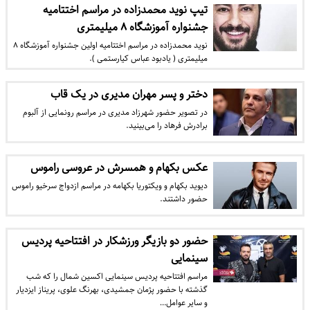
تیپ نوید محمدزاده در مراسم اختتامیه
جشنواره آموزشگاه ۸ میلیمتری
نوید محمدزاده در مراسم اختتامیه اولین جشنواره آموزشگاه ۸
میلیمتری ( یادبود عباس کیارستمی ).
دختر و پسر مهران مدیری در یک قاب
در تصویر حضور شهرزاد مدیری در مراسم رونمایی از آلبوم
برادرش فرهاد را می‌بینید.
عکس بکهام و همسرش در عروسی راموس
دیوید بکهام و ویکتوریا بکهامه در مراسم ازدواج سرخیو راموس
حضور داشتند.
حضور دو بازیگر ورزشکار در افتتاحیه پردیس
سینمایی
مراسم افتتاحیه پردیس سینمایی اکسین شمال را که شب
گذشته با حضور پژمان جمشیدی، بهرنگ علوی، پریناز ایزدیار
و سایر عوامل…