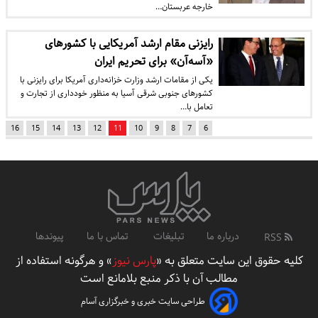
خارجه عربستان…
رایزنی مقام ارشد آمریکایی با کشورهای
«آسه‌آن» برای تحریم ایران
یکی از مقامات ارشد وزارت خزانه‌داری آمریکا برای رایزنی با
کشورهای جنوبی شرقی آسیا به منظور خودداری از تجارت و
تعامل با…
16
15
14
13
12
11
10
9
8
7
6
درباره ما
تبلیغات
تماس با ما
پیوندها
RSS
کلیه حقوق این سایت متعلق به «
پارس نیوز
» و هرگونه استفاده از
مطالب آن با ذکر منبع بلامانع است
طراحی سایت خبری و خبرگزاری آسام