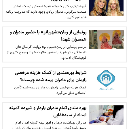
گرچه ترکیب کار و خانواده همیشه ممکن نیست، اما در
صنعت سرگرمی، مادران زیادی وجود دارند که مدیریت برنامه
ها و امور کاری…
رونمایی از رمان«شهربانو» با حضور مادران و
همسران شهدا
مراسم رونمایی از رمان«شهربانو» روایت گر سال های
دلبستگی مادر شهید با حضور خانواده شهدا و جمع کثیری از
فرهیختگان ادب و…
شرایط بهره‌مندی از کمک هزینه مرخصی
زایمان برای مادران بیمه شده چیست؟
کمک هزینه مرخصی زایمان به مادران بیمه شده تأمین
اجتماعی تعلق می‌گیرد.
بهره مندی تمام مادران باردار و شیرده کمیته
امداد از سبدغذایی
مدیرکل بهداشت، درمان و امور بیمه کمیته امداد امام
خمینی(ره) گفت: این نهاد امسال به تمام مادران باردار و