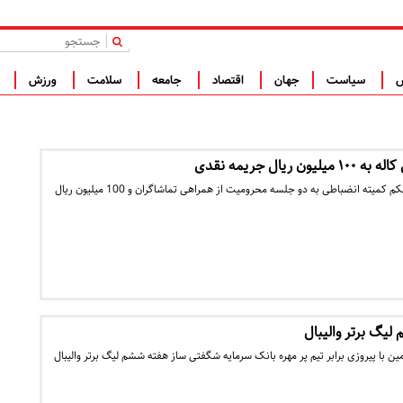
|
س
سیاست
جهان
اقتصاد
جامعه
سلامت
ورزش
ف
ریال جریمه نقدی
تیم والیبال کاله مازندران با حکم کمیته انضباطی به دو جلسه محرومیت از همراهی تماشاگران و 100 میلیون ریال
یگ برتر والیبال
مین با پیروزی برابر تیم پر مهره بانک سرمایه شگفتی ساز هفته ششم لیگ برتر والیبال