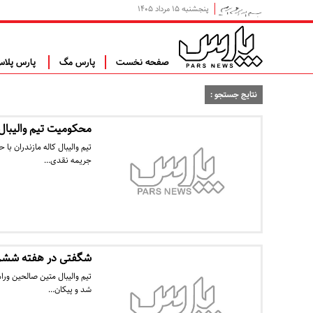
پنجشنبه ۱۵ مرداد ۱۴۰۵
صفحه نخست
پارس مگ
پارس پلا
نتایج جستجو :
محکومیت تیم والیبال کاله به ۱۰۰ میلیون 
جریمه نقدی…
شگفتی در هفته ششم ل
تیم والیبال متین صالحین ورا
شد و پیکان…