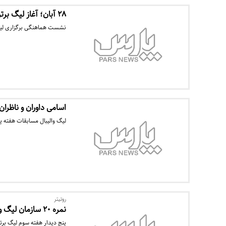
۲۸ آبان؛ آغاز لیگ برتر والیبال نشسته
نشست هماهنگی برگزاری لیگ برتر والیبال نشسته 94 بر
اسامی داوران و ناظران
لیگ والیبال مسابقات هفته پنجم بیست 
روتیتر
نمره ۲۰ سازمان لیگ والیبال به تماشاگران/ هفته سوم بدون حاشیه تمام شد