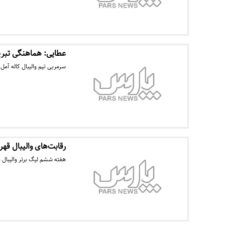
عطایی: هماهنگی تبری
سرمربی تیم والیبال کاله آم
رقابت‌های والیبال قه
هفته ششم لیگ برتر والیبال د