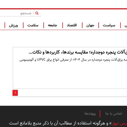
|
س
سیاست
جهان
اقتصاد
جامعه
سلامت
ورزش
ف
‌آلات پنجره دوجداره؛ مقایسه برندها، کاربردها و نکات…
راهنمای کامل بررسی و مقایسه یراق‌آلات پنجره دوجداره در سال ۱۴۰۴؛ از معرفی انواع یراق UPVC و آلومینیومی
1
تماس با ما
پیوندها
رس نیوز
» و هرگونه استفاده از مطالب آن با ذکر منبع بلامانع است