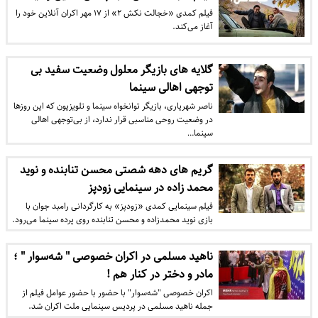
فیلم کمدی «خجالت نکش ۲» از ۱۷ مهر اکران آنلاین خود را
آغاز می‌کند.
گلایه های بازیگر معلول وضعیت سفید بی
توجهی اهالی سینما
ناصر شهریاری، بازیگر توانخواه سینما و تلویزیون که این روزها
در وضعیت روحی مناسبی قرار ندارد، از بی‌توجهی اهالی
سینما…
گریم های دهه شصتی محسن تنابنده و نوید
محمد زاده در سینمایی زودپز
فیلم سینمایی کمدی «زودپز» به کارگردانی رامبد جوان با
بازی نوید محمدزاده و محسن تنابنده روی پرده سینما می‌رود.
ناهید مسلمی در اکران خصوصی " شه‌سوار " ؛
مادر و دختر در کنار هم !
اکران خصوصی "شه‌سوار" با حضور با حضور عوامل فیلم از
جمله ناهید مسلمی در پردیس سینمایی ملت اکران شد.