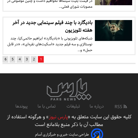
در قیمت بلیت‌ سینماها نخواهیم داشت و چنین موضوعی در
مصوبات شورای فعلی…
بادیگارد با چند فیلم سینمایی جدید در آخر
هفته تلویزیون
شبکه‌های تلویزیونی با «بادیگارد» ابراهیم حاتمی‌کیا، چند
نوستالژی و سه فیلم جدید «اسکیت‌های نقره‌ای»، «در قابل
حمل» و…
6
5
4
3
2
1
درباره ما
تبلیغات
تماس با ما
پیوندها
RSS
کلیه حقوق این سایت متعلق به «
پارس نیوز
» و هرگونه استفاده از
مطالب آن با ذکر منبع بلامانع است
طراحی سایت خبری و خبرگزاری آسام