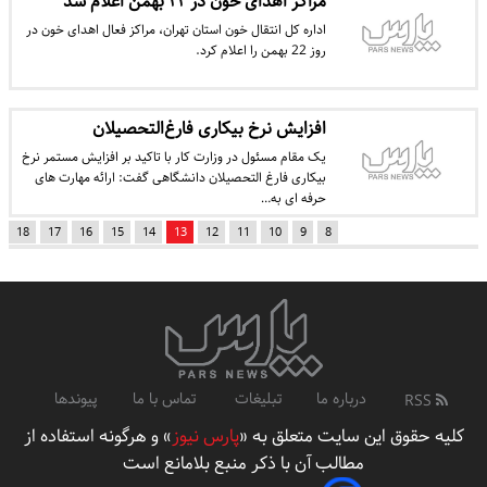
مراكز اهدای خون در ۲۲ بهمن اعلام شد
اداره كل انتقال خون استان تهران، مراكز فعال اهدای خون در
روز 22 بهمن را اعلام كرد.
افزایش نرخ بیکاری فارغ‌التحصیلان
یک مقام مسئول در وزارت کار با تاکید بر افزایش مستمر نرخ
بیکاری فارغ التحصیلان دانشگاهی گفت: ارائه مهارت های
حرفه ای به…
18
17
16
15
14
13
12
11
10
9
8
درباره ما
تبلیغات
تماس با ما
پیوندها
RSS
کلیه حقوق این سایت متعلق به «
پارس نیوز
» و هرگونه استفاده از
مطالب آن با ذکر منبع بلامانع است