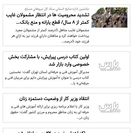
جانشين اداره منابع انساني ستاد کل نيروهاي مسلح
تشديد محروميت ها در انتظار مشمولان غايب
کمتر از ۸ سال/ قطع يارانه و منع بانک…
مشمولان غايب متاهل 5درصد کمتر از مشمولان مجرد
پرداخت خواهند کرد و متاهلان داراي فرزند نيز به ازاي هر
فرزند خود 5درصد…
اولین کتاب درسی پیرایش، با مشارکت بخش
خصوصی وارد بازار شد
مدیرکل آموزش فنی و حرفه‌ای استان تهران گفت: نخستین
کتاب درسی با عنوان «آموزش پیرایش دایم برای مربیان فنی و
حرفه‌ای» با…
انتقاد وزیر کار از وضعیت دستمزد زنان
وزیر کار با اعلام برنامه ریزی برای ارائه آموزش های فنی و
حرفه ای به زنان مناطق محروم و مرزی کشور گفت: حقوق
زنان در…