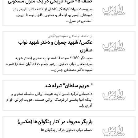
کشف ۲۵ شیء تاریخی در یک منزل مسکونی
سرپرست میراث فرهنگی کاشان از کشف اشیا تاریخی در
دوره‌های تیموری، ایلخانی، صفوی، قاجار توسط نیروی
انتظامی در منزل…
از صفحه اجتماعی حمیدداوودآبادی
عکس/ شهید چمران و دختر شهید نواب
صفوی
سوسنگر 1360/ سیده فاطمه نواب صفوی (دختر شهید
سیدمجتبی نواب صفوی - رهبر جمعیت فدائیان اسلام) همراه
شهید دکتر مصطفی چمران…
" حریم سلطان" تبرئه شد
دادستانی ترکیه ضمن تایید هویت ایرانی سلسله صفوی و
اینکه آنها بخشی از فرهنگ ایرانی هستند، هویت ایرانی اقوام
آذری را…
بازیگر معروف در کنار پنگوئن‌ها (عکس)
حسام نواب صفوی درکنار پنگوئن ها