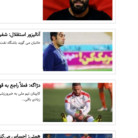
آنالیزور استقلال: شف
خانبان می گوید باشگاه نفت
دژاگه: فعلاً راجع ‎به قهرمانی صحبت نمی‎کنیم
کاپیتان تیم ملی به خبرورزشی 
زیادی باقی…
همتی: احساس می‌کنم م