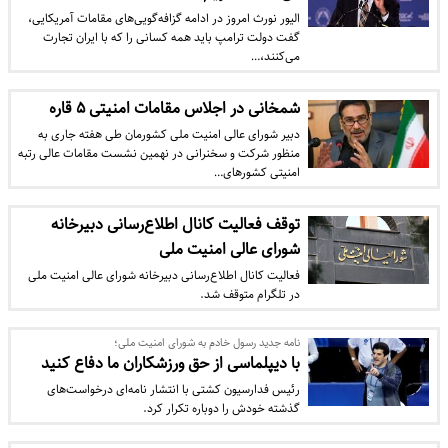
الیور نورث امروز در ادامه گزافه‌گویی‌های مقامات آمریکایی،
گفت دولت ترامپ باید همه کسانی را که با ایران تجارت
می‌کنند،…
شمخانی در اجلاس مقامات امنیتی ۵ قاره
دبیر شورای عالی امنیت ملی کشورمان طی هفته جاری به
منظور شرکت و سخنرانی در نهمین نشست مقامات عالی رتبه
امنیتی کشورهای…
توقف فعالیت کانال اطلاع‌رسانی دبیرخانه
شورای عالی امنیت ملی
فعالیت کانال اطلاع‌رسانی دبیرخانه شورای عالی امنیت ملی
در تلگرام متوقف شد.
نامه جدید رسول خادم به شورای امنیت ملی؛
با دیپلماسی از حق ورزشکاران ما دفاع کنید
رئیس فدارسیون کشتی با انتشار نامه‌ای درخواست‌های
گذشته خودش را دوباره تکرار کرد.