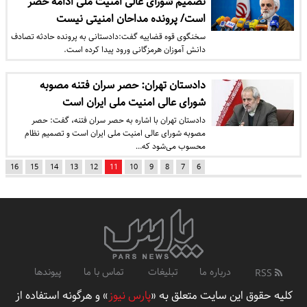
تصمیم شورای عالی امنیت ملی ادامه حصر
است/ پرونده مداحان امنیتی نیست
سخنگوی قوه قضاییه گفت:دادستانی به پرونده حادثه تصادف
دانش آموزان هرمزگانی ورود پیدا کرده است.
دادستان تهران: حصر سران فتنه مصوبه
شورای عالی امنیت ملی ایران است
دادستان تهران با اشاره به حصر سران فتنه، گفت: حصر
مصوبه شورای عالی امنیت ملی ایران است و تصمیم نظام
محسوب می‌شود که…
16
15
14
13
12
11
10
9
8
7
6
درباره ما
تبلیغات
تماس با ما
پیوندها
RSS
کلیه حقوق این سایت متعلق به «
پارس نیوز
» و هرگونه استفاده از