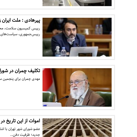
پیرهادی : ملت ایران ز
رییس کمیسیون سلامت، محیط
رییس‌جمهوری، سیاست‌های
تکلیف چمران در شو
مهدی چمران برای پنجمین سا
اموات از این تاریخ د
عضو شورای شهر تهران با اشا
جدید؛ ظرفیت دفن…