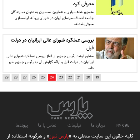
معرفی کرد
منوچهر شاهسواری و همایون اسعدیان به عنوان نمایندگان
جامعه اصناف سینمای ایران در شورای پروانه فیلمسازی
معرفی شدند.
بررسی عملکرد شورای عالی ایرانیان در دولت
قبل
مشاور ارشد رئیس جمهور از آغاز بررسی عملکرد شورای عالی
ایرانیان در دولت قبل و ارائه گزارش آن به رئیس جمهور خبر
داد.
29
28
27
26
25
24
23
22
21
20
19
درباره ما
تبلیغات
تماس با ما
پیوندها
RSS
کلیه حقوق این سایت متعلق به «
پارس نیوز
» و هرگونه استفاده از