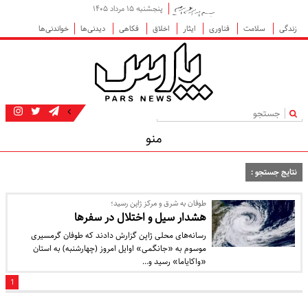
پنجشنبه ۱۵ مرداد ۱۴۰۵
زندگی
سلامت
فناوری
ایثار
اخلاق
فکاهی
دیدنی‌ها
خواندنی‌ها
|
منو
نتایج جستجو :
طوفان به شرق و مرکز ژاپن رسید؛
هشدار سیل و اختلال در سفرها
رسانه‌های محلی ژاپن گزارش دادند که طوفان گرمسیری
موسوم به «جانگمی» اوایل امروز (چهارشنبه) به استان
«واکایاما» رسید و…
1