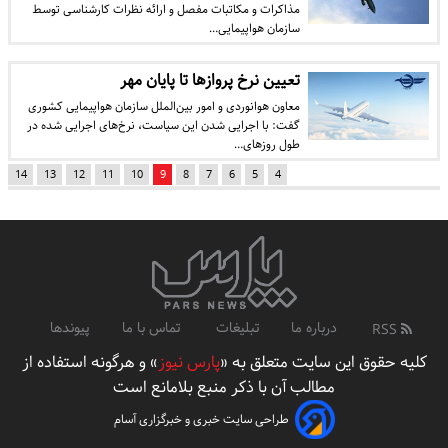
مذاکرات و مکاتبات مفصل و ارائه نظرات کارشناسی توسط
سازمان هواپیمایی…
تعیین نرخ پروازها تا پایان مهر
معاون هوانوردی و امور بین‌الملل سازمان هواپیمایی کشوری
گفت: با اجرایی شدن این سیاست، نرخ‌های اجرایی شده در
طول روزهای…
14
13
12
11
10
9
8
7
6
5
4
درباره ما
تبلیغات
تماس با ما
پیوندها
RSS
کلیه حقوق این سایت متعلق به «
پارس نیوز
» و هرگونه استفاده از
مطالب آن با ذکر منبع بلامانع است
طراحی سایت خبری و خبرگزاری آسام