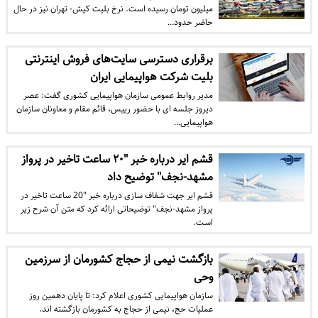
میلیون تومان رسیده است. نرخ بلیت کیش- تهران نیز در حال
حاضر حدود…
برقراری دسترسی سایت‌های فروش اینترنتی
بلیت شرکت هواپیمایی ایران
مدیر روابط عمومی سازمان هواپیمایی کشوری گفت: عصر
دیروز جلسه ای با حضور رییس، قائم مقام و معاونان سازمان
هواپیمایی…
قشم ایر درباره خبر "۲۰ ساعت تاخیر در پرواز
مشهد-نجف" توضیح داد
قشم ایر جهت شفاف سازی درباره خبر "20 ساعت تاخیر در
پرواز مشهد-نجف" توضیحاتی ارائه کرد که متن آن شرح زیر
است.
بازگشت نیمی از حجاج کشورمان از سرزمین
وحی
سازمان هواپیمایی کشوری اعلام کرد: تا پایان دهمین روز
عملیات حج، نیمی از حجاج به کشورمان بازگشته اند.