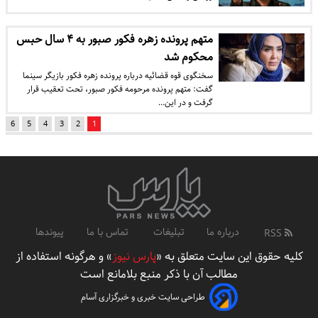
متهم پرونده زهره فکور صبور به ۴ سال حبس
محکوم شد
سخنگوی قوه قضائیه درباره پرونده زهره فکور بازیگر سینما
گفت: متهم پرونده مرحومه فکور صبور، تحت تعقیب قرار
گرفت و در این…
6
5
4
3
2
1
درباره ما
تبلیغات
تماس با ما
پیوندها
RSS
کلیه حقوق این سایت متعلق به «
پارس نیوز
» و هرگونه استفاده از
مطالب آن با ذکر منبع بلامانع است
طراحی سایت خبری و خبرگزاری آسام