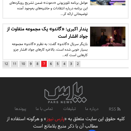
عوامل برنامه تلویزیونی «دعوت» ضمن تشریح رویکردهای
این برنامه درباره انتقادات و حاشیه‌های به‌وجود آمده
توضیحاتی ارائه کر…
پندار اکبری: «گاندو» یک مجموعه متفاوت از
جواد افشار است
بازیگر سریال «گاندو» گفت: به نظرم «گاندو» مجموعه
بسیار خوبی شده است، بالاخره کار‌های جواد افشار جزو
کار‌هایی است که…
12
11
10
9
8
7
6
5
4
3
2
درباره ما
تبلیغات
تماس با ما
پیوندها
RSS
کلیه حقوق این سایت متعلق به «
پارس نیوز
» و هرگونه استفاده از
مطالب آن با ذکر منبع بلامانع است