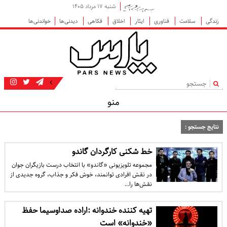
شنبه ۱۷ مرداد ۱۴۰۵
زندگی
سلامت
فناوری
ایثار
اخلاق
فکاهی
دیدنی‌ها
خواندنی‌ها
|
منو
نتایج جستجو :
خط شکنی کارگردان گاندو
مجموعه تلویزیونی «گاندو» با انتخاب درست بازیگران جوان
در نقش افرادی توانمند، خوش فکر و جذاب، گروه جدیدی از
نقش‌­ها را…
تهیه کننده خندوانه :اراده صداوسیما حفظ
«خندوانه» است