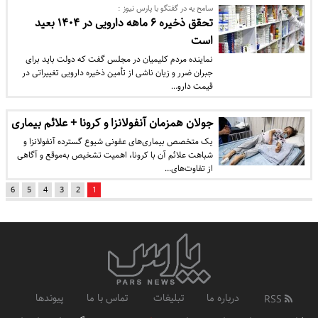
سامح یه در گفتگو با پارس نیوز :
تحقق ذخیره ۶ ماهه دارویی در ۱۴۰۴ بعید
است
نماینده مردم کلیمیان در مجلس گفت که دولت باید برای
جبران ضرر و زیان ناشی از تأمین ذخیره دارویی تغییراتی در
قیمت دارو…
جولان همزمان آنفولانزا و کرونا + علائم بیماری
یک متخصص بیماری‌های عفونی شیوع گسترده آنفولانزا و
شباهت علائم آن با کرونا، اهمیت تشخیص به‌موقع و آگاهی
از تفاوت‌های…
6
5
4
3
2
1
درباره ما
تبلیغات
تماس با ما
پیوندها
RSS