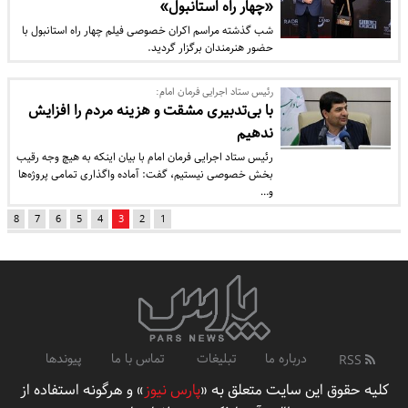
«چهار راه استانبول»
شب گذشته مراسم اکران خصوصی فیلم چهار راه استانبول با
حضور هنرمندان برگزار گردید.
رئیس ستاد اجرایی فرمان امام:
با بی‌تدبیری مشقت و هزینه مردم را افزایش
ندهیم
رئیس ستاد اجرایی فرمان امام با بیان اینکه به هیچ وجه رقیب
بخش خصوصی نیستیم، گفت: آماده واگذاری تمامی پروژه‌ها
و…
8
7
6
5
4
3
2
1
درباره ما
تبلیغات
تماس با ما
پیوندها
RSS
کلیه حقوق این سایت متعلق به «
پارس نیوز
» و هرگونه استفاده از