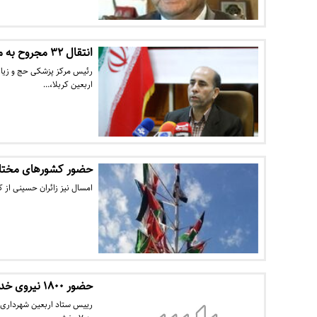
انتقال ۳۲ مجروح به مرز مهران
رئیس مرکز پزشکی حج و زیارت
اربعین کربلا،…
حضور کشورهای مختلف 
امسال نیز زائران حسینی از 
حضور ١٨٠٠ نیروی خدماتی در کربلا