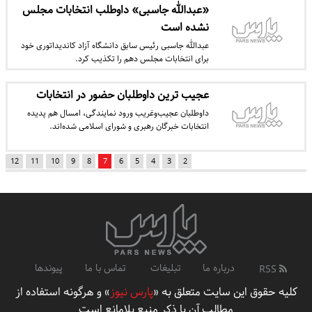
«عبدالله جاسبی» داوطلب انتخابات مجلس
نشده است
عبدالله جاسبی رئیس سابق دانشگاه آزاد کاندیداتوری خود
برای انتخابات مجلس دهم را تکذیب کرد.
عجیب ترین داوطلبان حضور در انتخابات
داوطلبان عجیب‌وغریب ورود نمایندگی، امسال هم پدیده
انتخابات خبرگان رهبری و شورای اسلامی شده‌اند.
12
11
10
9
8
7
6
5
4
3
2
درباره ما
تبلیغات
تماس با ما
پیوندها
RSS
کلیه حقوق این سایت متعلق به «
پارس نیوز
» و هرگونه استفاده از
مطالب آن با ذکر منبع بلامانع است