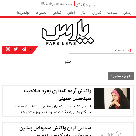
پنجشنبه ۱۵ مرداد ۱۴۰۵
زندگی
سلامت
فناوری
ایثار
اخلاق
فکاهی
دیدنی‌ها
خواندنی‌ها
|
منو
نتایج جستجو :
واکنش آزاده نامداری به رد صلاحیت
سیدحسن خمینی
اسامی کاندیداهایی که برای حضور در انتخابات «مجلس
خبرگان رهبری» تائید شده بودند، دیروز منتشر شد.
سیاسی ترین واکنش مدیرعامل پیشین
پرسپولیس به یک خبر +تصویر