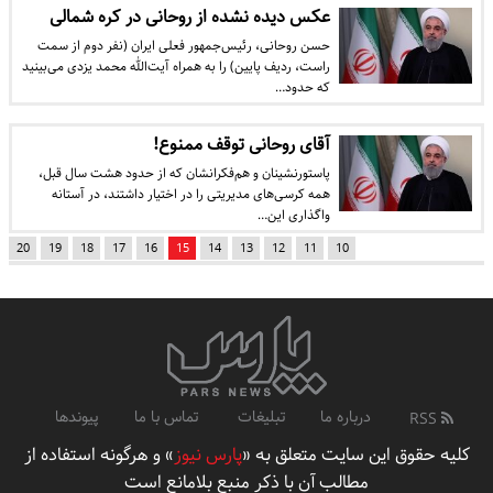
عکس دیده نشده از روحانی در کره شمالی
حسن روحانی، رئیس‌جمهور فعلی ایران (نفر دوم از سمت
راست، ردیف پایین) را به همراه آیت‌الله محمد یزدی می‌بینید
که حدود…
آقای روحانی توقف ممنوع!
پاستورنشینان و هم‌فکرانشان که از حدود هشت سال قبل،
همه کرسی‌های مدیریتی را در اختیار داشتند، در آستانه
واگذاری این…
20
19
18
17
16
15
14
13
12
11
10
درباره ما
تبلیغات
تماس با ما
پیوندها
RSS
کلیه حقوق این سایت متعلق به «
پارس نیوز
» و هرگونه استفاده از
مطالب آن با ذکر منبع بلامانع است