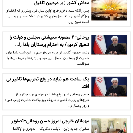
معاش کشور زیر ذره‌بین تلفیق
پس‌ازآنکه سند دخل‌وخرج اولین سال قرن پیش‌رو که ازقضای
روزگار آخرین سند دخل‌وخرج کشور در دولت حسن روحانی
است صبح روز…
روحانی: ۲ مصوبه معیشتی مجلس و دولت را
تلفیق کردیم/ به احترام پرستاران یلدا را…
رئیس‌جمهور گفت: از مردم می‌خواهیم در این شب یلدا برای
حمایت از پرستاران امسال این دید و بازدیدها و دورهمی‌ها را
متوقف…
یک ساعت هم نباید در رفع تحریم‌ها تاخیر بی
افتد
حسن روحانی امروز پنج شنبه در مراسم بهره برداری از
طرح‌های وزارت کشور با تبریک روز ولادت حضرت زینب (س)
و روز پرستار و…
مهمانان خارجی امروز حسن روحانی+تصاویر
سفیران جدید ژاپن ، تایلند ، مکزیک ، اندونزی و اوگاندا